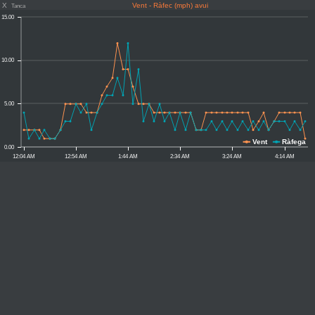
X
Vent - Ràfec (mph) avui
Tanca