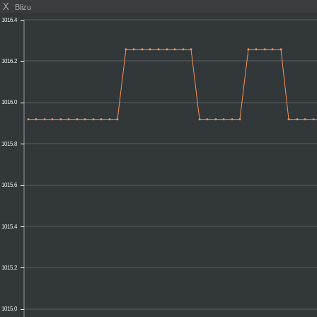
X
Blizu